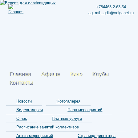
+784463 2-63-54
ag_mih_gdk@volganet.ru
Главная
Афиша
Кино
Клубы
Контакты
Новости
Фотогалерея
Видеогалерея
План мероприятий
О нас
Платные услуги
Расписание занятий коллективов
Архив мероприятий
Страница директора