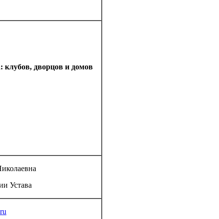
:
клубов,
дворцов
и
домов
Николаевна
ии Устава
ru