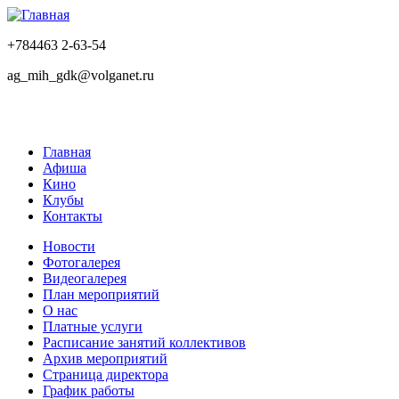
+784463 2-63-54
ag_mih_gdk@volganet.ru
Главная
Афиша
Кино
Клубы
Контакты
Новости
Фотогалерея
Видеогалерея
План мероприятий
О нас
Платные услуги
Расписание занятий коллективов
Архив мероприятий
Страница директора
График работы