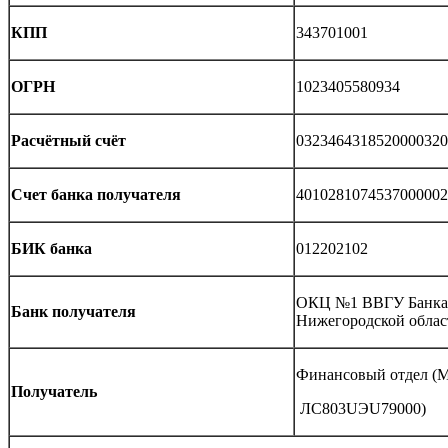
КПП
343701001
ОГРН
1023405580934
Расчётный счёт
0323464318520000320
Счет банка получателя
4010281074537000002
БИК банка
012202102
ОКЦ №1 ВВГУ Банка 
Банк получателя
Нижегородской облас
Финансовый отдел (
Получатель
ЛС803UЭU79000)