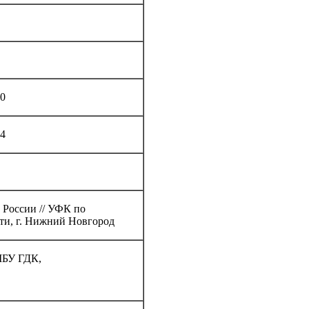
0
4
России // УФК по
ти, г. Нижний Новгород
МБУ ГДК,