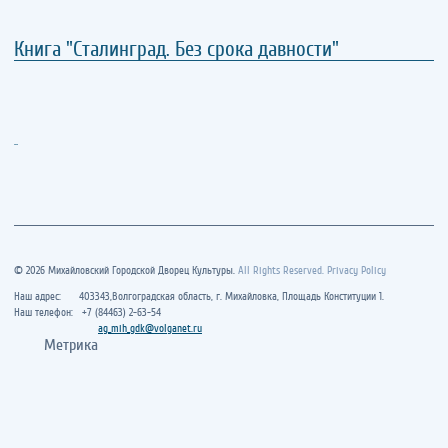
Книга "Сталинград. Без срока давности"
..
© 2026 Михайловский Городской Дворец Культуры.
All Rights Reserved. Privacy Policy
Наш адрес: 403343,Волгоградская область, г. Михайловка, Площадь Конституции 1.
Наш телефон: +7 (84463) 2-63-54
ag_mih_gdk@volganet.ru
Метрика