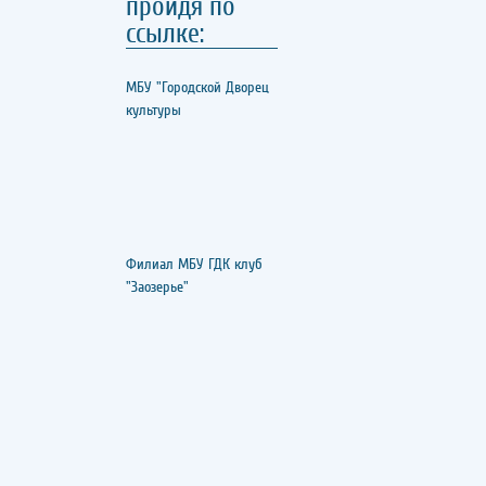
пройдя по
ссылке:
МБУ "Городской Дворец
культуры
Филиал МБУ ГДК клуб
"Заозерье"