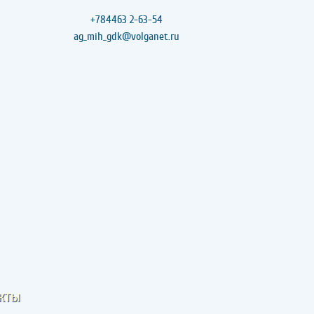
+784463 2-63-54
ag_mih_gdk@volganet.ru
кты