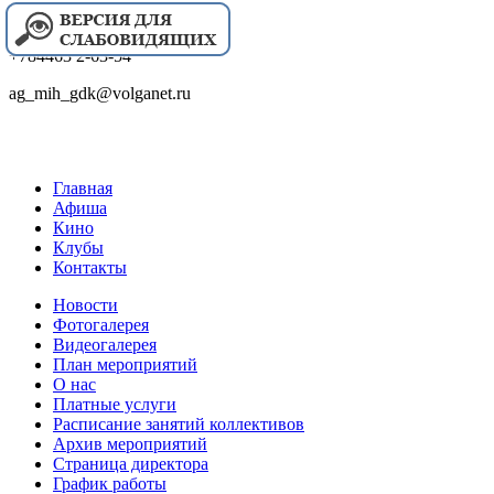
+784463 2-63-54
ag_mih_gdk@volganet.ru
Главная
Афиша
Кино
Клубы
Контакты
Новости
Фотогалерея
Видеогалерея
План мероприятий
О нас
Платные услуги
Расписание занятий коллективов
Архив мероприятий
Страница директора
График работы