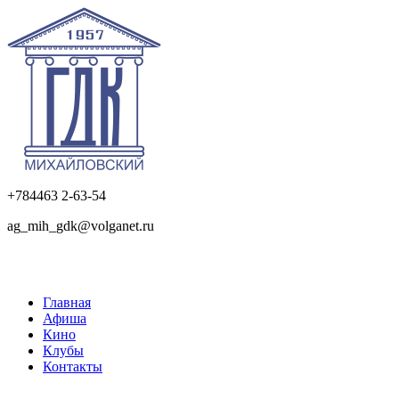
+784463 2-63-54
ag_mih_gdk@volganet.ru
Главная
Афиша
Кино
Клубы
Контакты