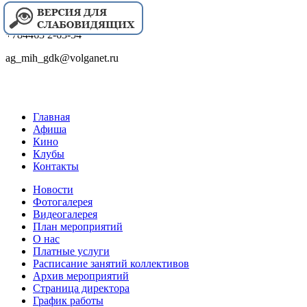
+784463 2-63-54
ag_mih_gdk@volganet.ru
Главная
Афиша
Кино
Клубы
Контакты
Новости
Фотогалерея
Видеогалерея
План мероприятий
О нас
Платные услуги
Расписание занятий коллективов
Архив мероприятий
Страница директора
График работы