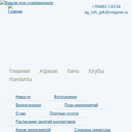
+784463 2-63-54
ag_mih_gdk@volganet.ru
Главная
Афиша
Кино
Клубы
Контакты
Новости
Фотогалерея
Видеогалерея
План мероприятий
О нас
Платные услуги
Расписание занятий коллективов
Архив мероприятий
Страница директора