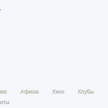
ная
Афиша
Кино
Клубы
акты