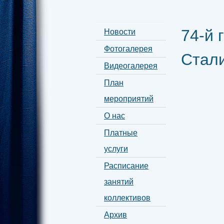
74-й 
Новости
Фотогалерея
Стал
Видеогалерея
План
мероприятий
О нас
Платные
услуги
Расписание
занятий
коллективов
Архив