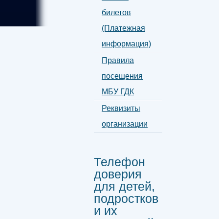
билетов
(Платежная
информация)
Правила
посещения
МБУ ГДК
Реквизиты
организации
Телефон
доверия
для детей,
подростков
и их