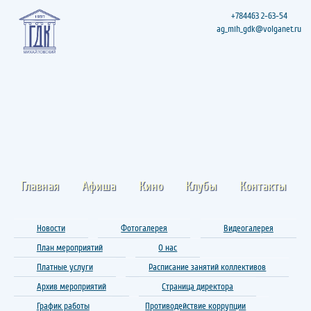
+784463 2-63-54
ag_mih_gdk@volganet.ru
Главная
Афиша
Кино
Клубы
Контакты
Новости
Фотогалерея
Видеогалерея
План мероприятий
О нас
Платные услуги
Расписание занятий коллективов
Архив мероприятий
Страница директора
График работы
Противодействие коррупции