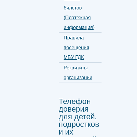
билетов
(Платежная
информация)
Правила
посещения
МБУ ГДК
Реквизиты
организации
Телефон
доверия
для детей,
подростков
и их