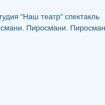
тудия "Наш театр" спектакль
смани. Пиросмани. Пиросмани