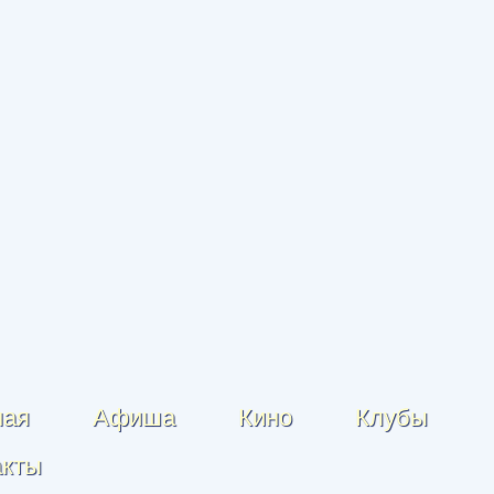
ная
Афиша
Кино
Клубы
акты