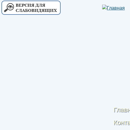
Глав
Конт