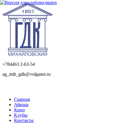
+784463 2-63-54
ag_mih_gdk@volganet.ru
Главная
Афиша
Кино
Клубы
Контакты