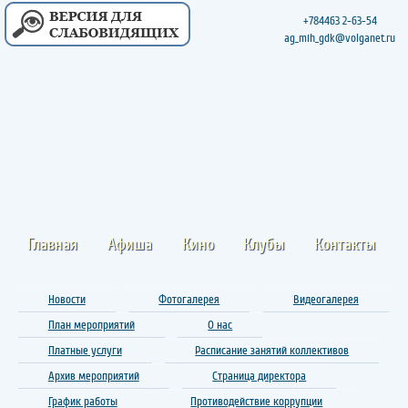
+784463 2-63-54
ag_mih_gdk@volganet.ru
Главная
Афиша
Кино
Клубы
Контакты
Новости
Фотогалерея
Видеогалерея
План мероприятий
О нас
Платные услуги
Расписание занятий коллективов
Архив мероприятий
Страница директора
График работы
Противодействие коррупции