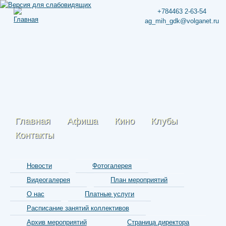
+784463 2-63-54
ag_mih_gdk@volganet.ru
Главная
Афиша
Кино
Клубы
Контакты
Новости
Фотогалерея
Видеогалерея
План мероприятий
О нас
Платные услуги
Расписание занятий коллективов
Архив мероприятий
Страница директора