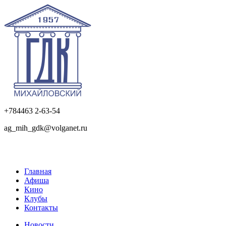
+784463 2-63-54
ag_mih_gdk@volganet.ru
Главная
Афиша
Кино
Клубы
Контакты
Новости