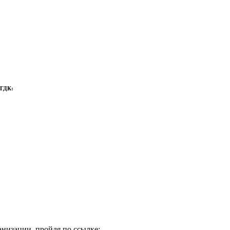
 ГДК:
низации, пройдя по ссылке: