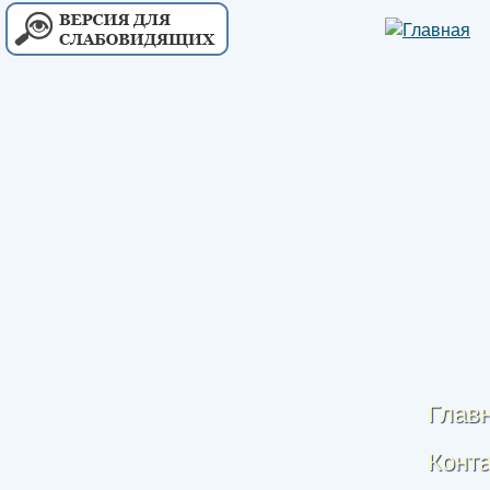
Глав
Конт