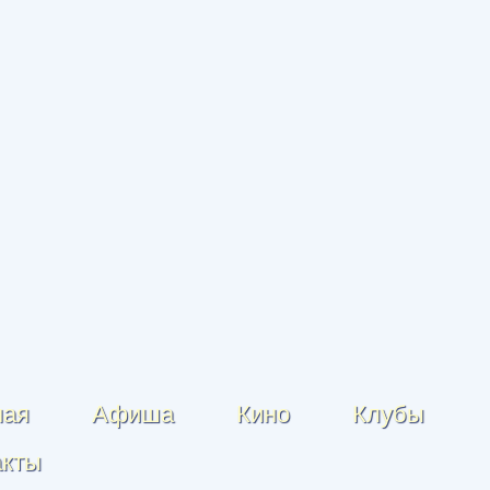
ная
Афиша
Кино
Клубы
акты