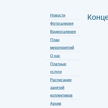
Конце
Новости
Фотогалерея
Видеогалерея
План
мероприятий
О нас
Платные
услуги
Расписание
занятий
коллективов
Архив