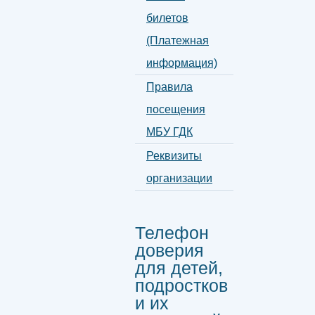
билетов
(Платежная
информация)
Правила
посещения
МБУ ГДК
Реквизиты
организации
Телефон
доверия
для детей,
подростков
и их