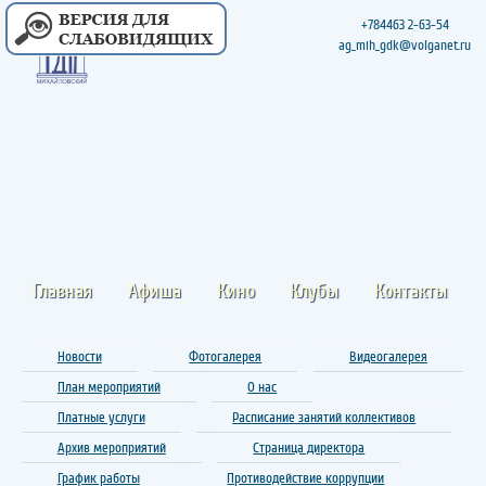
+784463 2-63-54
ag_mih_gdk@volganet.ru
Главная
Афиша
Кино
Клубы
Контакты
Новости
Фотогалерея
Видеогалерея
План мероприятий
О нас
Платные услуги
Расписание занятий коллективов
Архив мероприятий
Страница директора
График работы
Противодействие коррупции