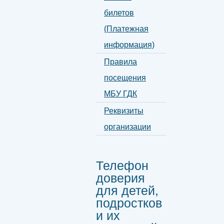
билетов
(Платежная
информация)
Правила
посещения
МБУ ГДК
Реквизиты
организации
Телефон
доверия
для детей,
подростков
и их