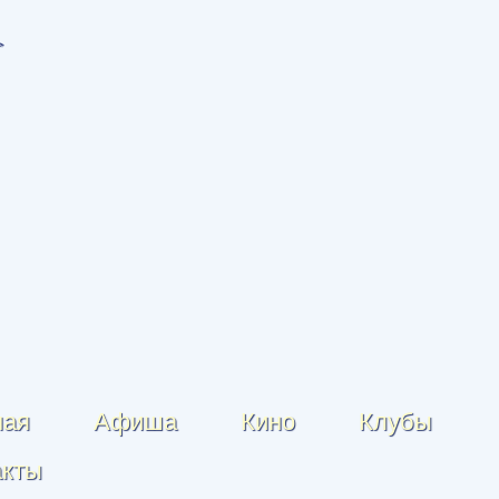
ная
Афиша
Кино
Клубы
акты