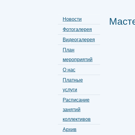
Масте
Новости
Фотогалерея
Видеогалерея
План
мероприятий
О нас
Платные
услуги
Расписание
занятий
коллективов
Архив