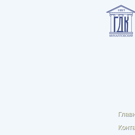
Глав
Конт