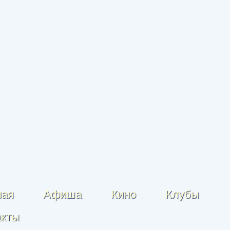
ная
Афиша
Кино
Клубы
акты