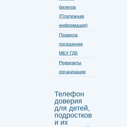
билетов
(Платежная
информация)
Правила
посещения
МБУ ГДК
Реквизиты
организации
Телефон
доверия
для детей,
подростков
и их