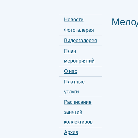
Мело
Новости
Фотогалерея
Видеогалерея
План
мероприятий
О нас
Платные
услуги
Расписание
занятий
коллективов
Архив