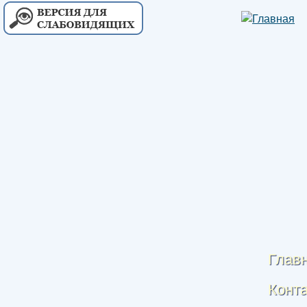
Глав
Конт