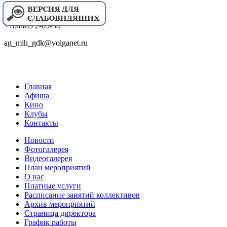
+784463 2-63-54
ag_mih_gdk@volganet.ru
Главная
Афиша
Кино
Клубы
Контакты
Новости
Фотогалерея
Видеогалерея
План мероприятий
О нас
Платные услуги
Расписание занятий коллективов
Архив мероприятий
Страница директора
График работы