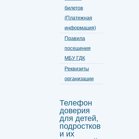
билетов
(Платежная
информация)
Правила
посещения
МБУ ГДК
Реквизиты
организации
Телефон
доверия
для детей,
подростков
и их