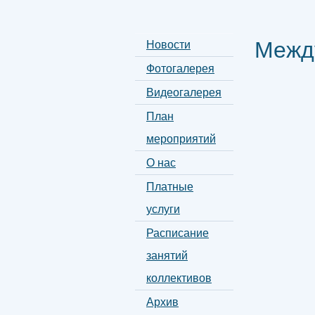
Межд
Новости
Фотогалерея
Видеогалерея
План
мероприятий
О нас
Платные
услуги
Расписание
занятий
коллективов
Архив