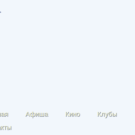
ная
Афиша
Кино
Клубы
акты