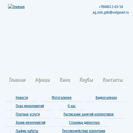
+784463 2-63-54
ag_mih_gdk@volganet.ru
Главная
Афиша
Кино
Клубы
Контакты
Новости
Фотогалерея
Видеогалерея
План мероприятий
О нас
Платные услуги
Расписание занятий коллективов
Архив мероприятий
Страница директора
График работы
Противодействие коррупции