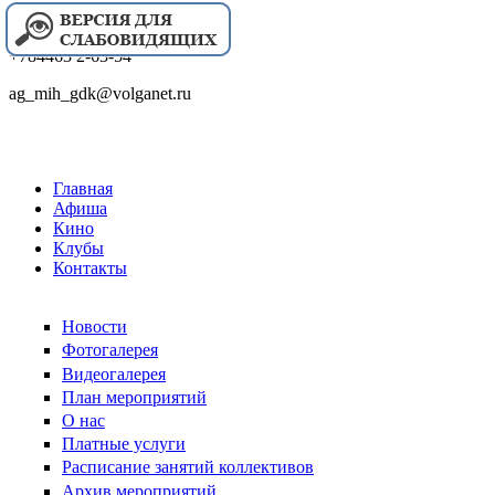
+784463 2-63-54
ag_mih_gdk@volganet.ru
Главная
Афиша
Кино
Клубы
Контакты
Новости
Фотогалерея
Видеогалерея
План мероприятий
О нас
Платные услуги
Расписание занятий коллективов
Архив мероприятий