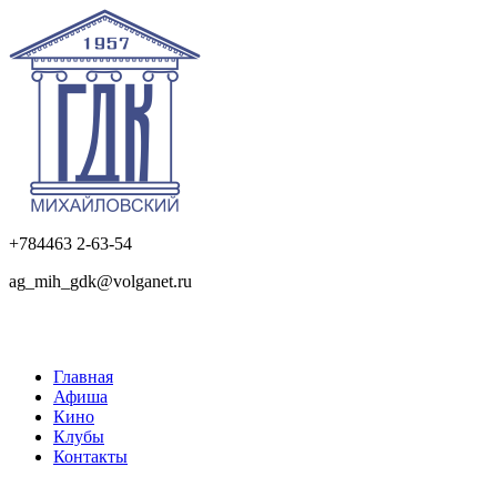
+784463 2-63-54
ag_mih_gdk@volganet.ru
Главная
Афиша
Кино
Клубы
Контакты