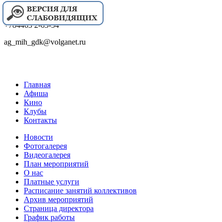
+784463 2-63-54
ag_mih_gdk@volganet.ru
Главная
Афиша
Кино
Клубы
Контакты
Новости
Фотогалерея
Видеогалерея
План мероприятий
О нас
Платные услуги
Расписание занятий коллективов
Архив мероприятий
Страница директора
График работы