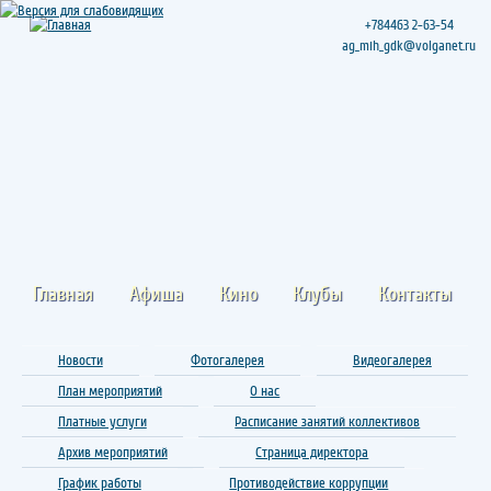
+784463 2-63-54
ag_mih_gdk@volganet.ru
Главная
Афиша
Кино
Клубы
Контакты
Новости
Фотогалерея
Видеогалерея
План мероприятий
О нас
Платные услуги
Расписание занятий коллективов
Архив мероприятий
Страница директора
График работы
Противодействие коррупции