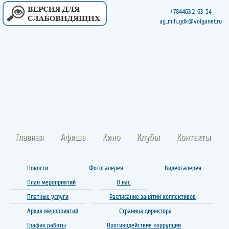
+784463 2-63-54
ag_mih_gdk@volganet.ru
Главная
Афиша
Кино
Клубы
Контакты
Новости
Фотогалерея
Видеогалерея
План мероприятий
О нас
Платные услуги
Расписание занятий коллективов
Архив мероприятий
Страница директора
График работы
Противодействие коррупции