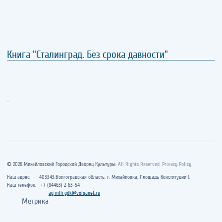
Книга "Сталинград. Без срока давности"
..
© 2026 Михайловский Городской Дворец Культуры.
All Rights Reserved. Privacy Policy
Наш адрес: 403343,Волгоградская область, г. Михайловка, Площадь Конституции 1.
Наш телефон: +7 (84463) 2-63-54
ag_mih_gdk@volganet.ru
Метрика