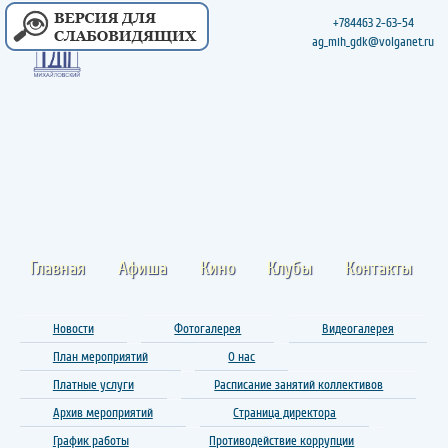
+784463 2-63-54
ag_mih_gdk@volganet.ru
Главная
Афиша
Кино
Клубы
Контакты
Новости
Фотогалерея
Видеогалерея
План мероприятий
О нас
Платные услуги
Расписание занятий коллективов
Архив мероприятий
Страница директора
График работы
Противодействие коррупции