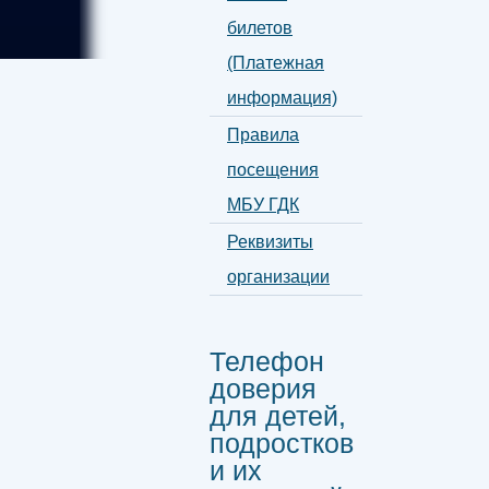
билетов
(Платежная
информация)
Правила
посещения
МБУ ГДК
Реквизиты
организации
Телефон
доверия
для детей,
подростков
и их