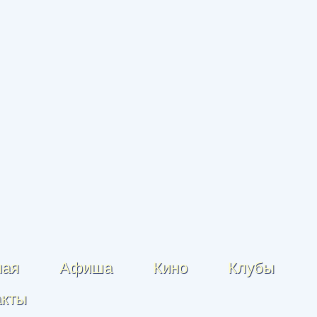
ная
Афиша
Кино
Клубы
акты