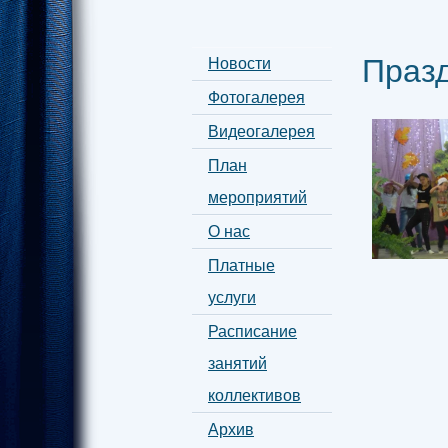
Празд
Новости
Фотогалерея
Видеогалерея
План
мероприятий
О нас
Платные
услуги
Расписание
занятий
коллективов
Архив