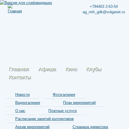
+784463 2-63-54
ag_mih_gdk@volganet.ru
Главная
Афиша
Кино
Клубы
Контакты
Новости
Фотогалерея
Видеогалерея
План мероприятий
О нас
Платные услуги
Расписание занятий коллективов
Архив мероприятий
Страница директора