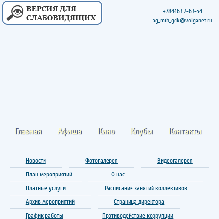
+784463 2-63-54
ag_mih_gdk@volganet.ru
Главная
Афиша
Кино
Клубы
Контакты
Новости
Фотогалерея
Видеогалерея
План мероприятий
О нас
Платные услуги
Расписание занятий коллективов
Архив мероприятий
Страница директора
График работы
Противодействие коррупции