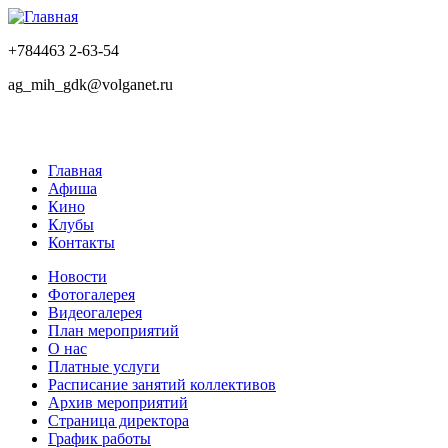
+784463 2-63-54
ag_mih_gdk@volganet.ru
Главная
Афиша
Кино
Клубы
Контакты
Новости
Фотогалерея
Видеогалерея
План мероприятий
О нас
Платные услуги
Расписание занятий коллективов
Архив мероприятий
Страница директора
График работы