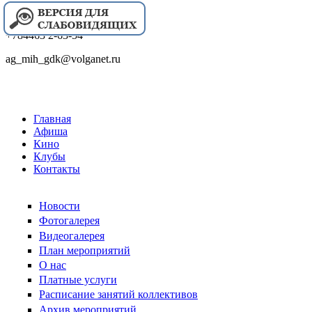
+784463 2-63-54
ag_mih_gdk@volganet.ru
Главная
Афиша
Кино
Клубы
Контакты
Новости
Фотогалерея
Видеогалерея
План мероприятий
О нас
Платные услуги
Расписание занятий коллективов
Архив мероприятий