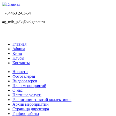
+784463 2-63-54
ag_mih_gdk@volganet.ru
Главная
Афиша
Кино
Клубы
Контакты
Новости
Фотогалерея
Видеогалерея
План мероприятий
О нас
Платные услуги
Расписание занятий коллективов
Архив мероприятий
Страница директора
График работы