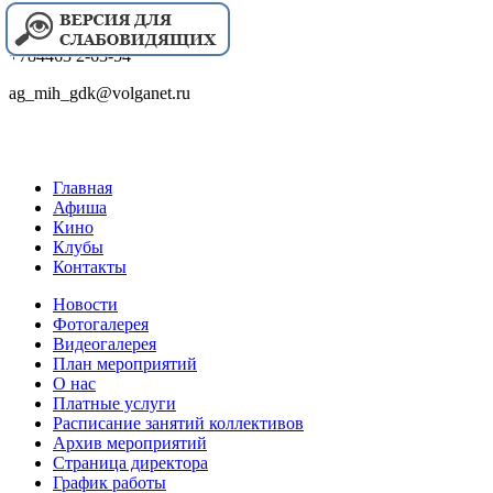
+784463 2-63-54
ag_mih_gdk@volganet.ru
Главная
Афиша
Кино
Клубы
Контакты
Новости
Фотогалерея
Видеогалерея
План мероприятий
О нас
Платные услуги
Расписание занятий коллективов
Архив мероприятий
Страница директора
График работы