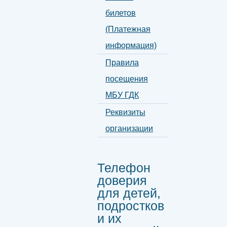
билетов
(Платежная
информация)
Правила
посещения
МБУ ГДК
Реквизиты
организации
Телефон
доверия
для детей,
подростков
и их