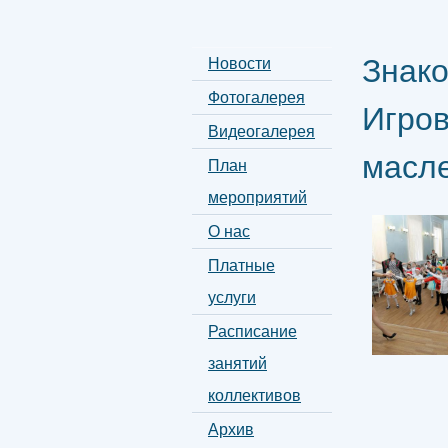
Знако
Новости
Фотогалерея
Игро
Видеогалерея
масл
План
мероприятий
О нас
Платные
услуги
Расписание
занятий
коллективов
Архив