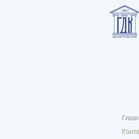
Глав
Конт