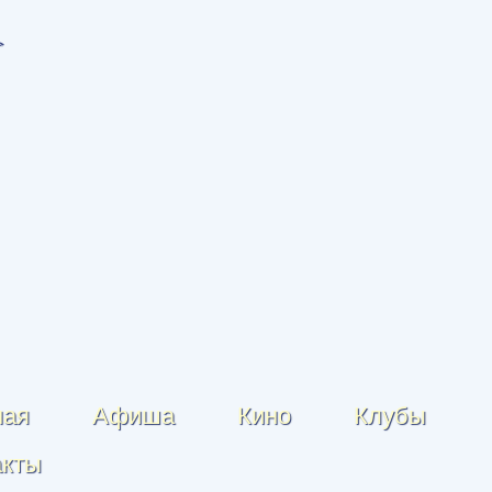
ная
Афиша
Кино
Клубы
акты