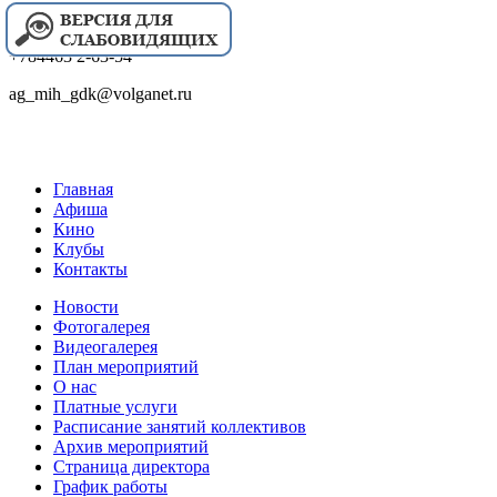
+784463 2-63-54
ag_mih_gdk@volganet.ru
Главная
Афиша
Кино
Клубы
Контакты
Новости
Фотогалерея
Видеогалерея
План мероприятий
О нас
Платные услуги
Расписание занятий коллективов
Архив мероприятий
Страница директора
График работы